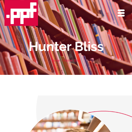
Hunter Bliss
Home
/
Hunter Bliss