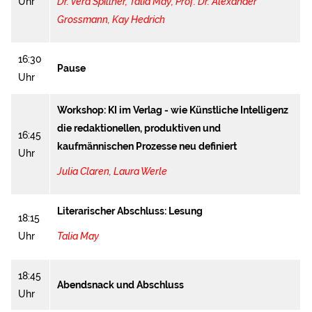
Uhr
Dr. Vera Spillner
,
Talia May
,
Prof. Dr. Alexander
Grossmann,
Kay Hedrich
16:30
Pause
Uhr
Workshop: KI im Verlag - wie Künstliche Intelligenz
die redaktionellen, produktiven und
16:45
kaufmännischen Prozesse neu definiert
Uhr
Julia Claren
,
Laura Werle
Literarischer Abschluss: Lesung
18:15
Uhr
Talia May
18:45
Abendsnack und Abschluss
Uhr