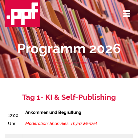
Programm 2026
Home
/
Programm 2026
Tag 1- KI & Self-Publishing
Ankommen und Begrüßung
12:00
Uhr
Moderation:
Shari Ries
,
Thyra Wenzel