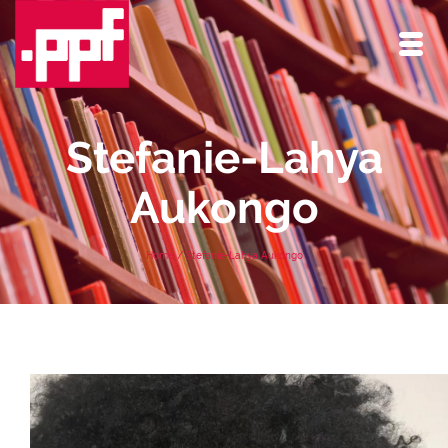
Stefanie-Lahya
Aukongo
Home
/
Stefanie-Lahya Aukongo